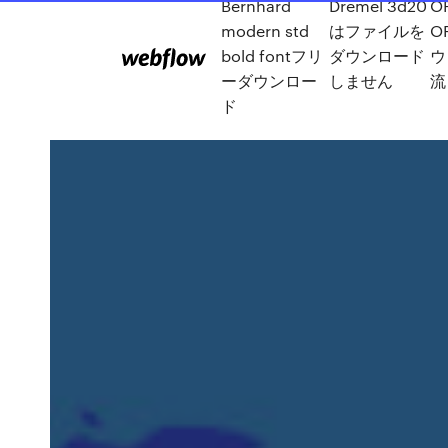
Bernhard
Dremel 3d20
O
modern std
はファイルを
OF
bold fontフリ
ダウンロード
ウ
ーダウンロー
しません
流
ド