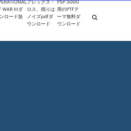
PERATIONAL
アレックス・
PSP 3000
 WAR IIIダ
ロス、残りは
用のPTFテ
ンロード急
ノイズpdfダ
ーマ無料ダ
ウンロード
ウンロード