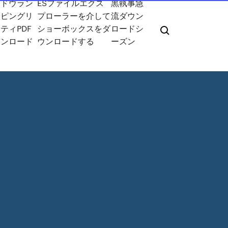
ャドウラン
ESファイルエクス
黒執事急
ッピングリ
プローラーを介して
流ダウン
ティPDF
ショーボックスをダ
ロードシ
ウンロード
ウンロードする
ーズン