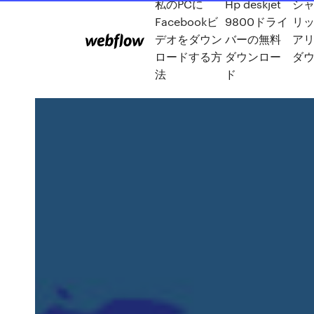
私のPCに
Hp deskjet
シ
Facebookビ
9800ドライ
リ
デオをダウン
バーの無料
アリ
ロードする方
ダウンロー
ダ
法
ド