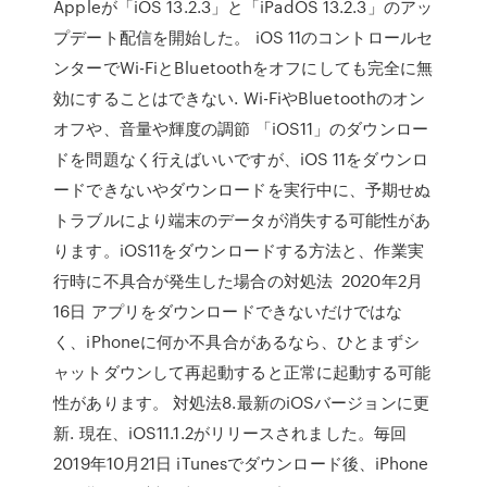
Appleが「iOS 13.2.3」と「iPadOS 13.2.3」のアッ
プデート配信を開始した。 iOS 11のコントロールセ
ンターでWi-FiとBluetoothをオフにしても完全に無
効にすることはできない. Wi-FiやBluetoothのオン
オフや、音量や輝度の調節 「iOS11」のダウンロー
ドを問題なく行えばいいですが、iOS 11をダウンロ
ードできないやダウンロードを実行中に、予期せぬ
トラブルにより端末のデータが消失する可能性があ
ります。iOS11をダウンロードする方法と、作業実
行時に不具合が発生した場合の対処法 2020年2月
16日 アプリをダウンロードできないだけではな
く、iPhoneに何か不具合があるなら、ひとまずシ
ャットダウンして再起動すると正常に起動する可能
性があります。 対処法8.最新のiOSバージョンに更
新. 現在、iOS11.1.2がリリースされました。毎回
2019年10月21日 iTunesでダウンロード後、iPhone