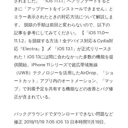
されました。 「iOS 11.1.1」へアップデートすると
きに「アップデートをインストールできません」と
エラー表示されたときの対応方法について解説しま
す。 脱獄の手順は前回と変わらないので、以下の
記事を参考にしてみてください。 【「iOS 11.0〜
11.1.2」を脱獄する方法！全デバイス対応＆Cydia対
応『Electra』】 〆 「iOS 13.1」が正式リリースさ
れた！iOS 13には間に合わなかった多数の機能を提
供開始。iPhone 11シリーズで超広帯域無線
（UWB）テクノロジーを活用したAirDrop、「ショ
ートカット」アプリ内のオートメーション、「マッ
プ」で到着予定を共有する機能などの改善とバグ修
正が含まれている。
バックグラウンドでダウンロードできない問題など
修正 2019/11/19 7:05 iOS 13 日本時間11月19日、