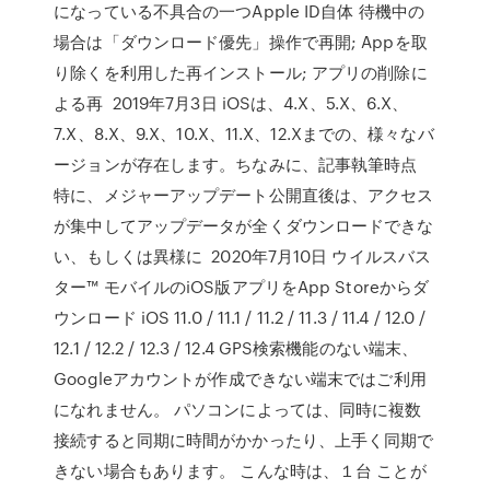
になっている不具合の一つApple ID自体 待機中の
場合は「ダウンロード優先」操作で再開; Appを取
り除くを利用した再インストール; アプリの削除に
よる再 2019年7月3日 iOSは、4.X、5.X、6.X、
7.X、8.X、9.X、10.X、11.X、12.Xまでの、様々なバ
ージョンが存在します。ちなみに、記事執筆時点
特に、メジャーアップデート公開直後は、アクセス
が集中してアップデータが全くダウンロードできな
い、もしくは異様に 2020年7月10日 ウイルスバス
ター™ モバイルのiOS版アプリをApp Storeからダ
ウンロード iOS 11.0 / 11.1 / 11.2 / 11.3 / 11.4 / 12.0 /
12.1 / 12.2 / 12.3 / 12.4 GPS検索機能のない端末、
Googleアカウントが作成できない端末ではご利用
になれません。 パソコンによっては、同時に複数
接続すると同期に時間がかかったり、上手く同期で
きない場合もあります。 こんな時は、１台 ことが