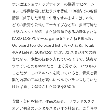
ポン放送ショウアップナイターの概要 ナビゲーシ
ョンに移動検索に移動ラジオ番組・中継内での各種
情報（終了した番組・中継を含みます）は、cdな
どでの販売や公式なアーカイブなど常に参照可能な
状態のネット配信、または信頼できる紙媒体または
KAKO LOG PCゲーム game 5ちゃんねる掲示板.
Go board top Go board list 5ちゃんねる. Total:
4079 Latest: 2019/12/21 01:35:02 スタジオでの録
音ながら、少数の観客を入れているようで、演奏が
ウケているのもsacdだと、よく分かる。 いつもの
ことだが、このアルバムを聞いていると、音質と音
楽的内容の二本柱が高いレベルでバランスしていな
ければ新しく録音された音楽をSACDに
背景・美術を制作。作品の紹介。 サウンドスタジ
オノア初台のレンタルスタジオを料金表。ご予算や