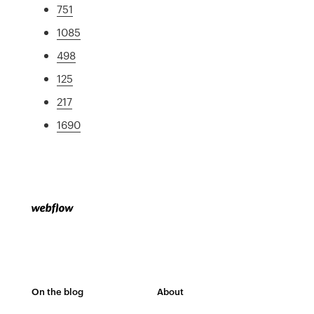
751
1085
498
125
217
1690
On the blog
About