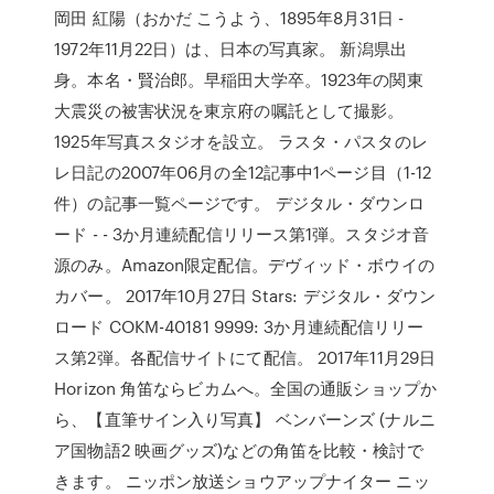
岡田 紅陽（おかだ こうよう、1895年8月31日 -
1972年11月22日）は、日本の写真家。 新潟県出
身。本名・賢治郎。早稲田大学卒。1923年の関東
大震災の被害状況を東京府の嘱託として撮影。
1925年写真スタジオを設立。 ラスタ・パスタのレ
レ日記の2007年06月の全12記事中1ページ目（1-12
件）の記事一覧ページです。 デジタル・ダウンロ
ード - - 3か月連続配信リリース第1弾。スタジオ音
源のみ。Amazon限定配信。デヴィッド・ボウイの
カバー。 2017年10月27日 Stars: デジタル・ダウン
ロード COKM-40181 9999: 3か月連続配信リリー
ス第2弾。各配信サイトにて配信。 2017年11月29日
Horizon 角笛ならビカムへ。全国の通販ショップか
ら、【直筆サイン入り写真】 ベンバーンズ (ナルニ
ア国物語2 映画グッズ)などの角笛を比較・検討で
きます。 ニッポン放送ショウアップナイター ニッ