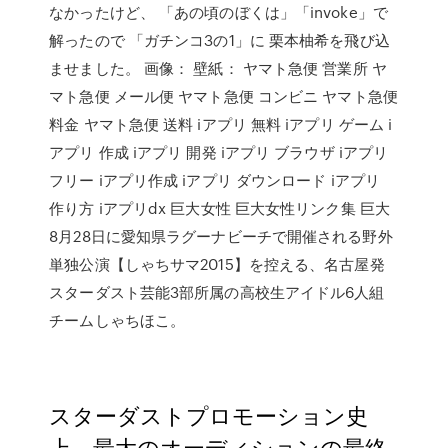
なかったけど、 「あの頃のぼくは」「invoke」で
解ったので 「ガチンコ3の1」に 栗本柚希を飛び込
ませました。 画像： 壁紙： ヤマト急便 営業所 ヤ
マト急便 メール便 ヤマト急便 コンビニ ヤマト急便
料金 ヤマト急便 送料 iアプリ 無料 iアプリ ゲーム i
アプリ 作成 iアプリ 開発 iアプリ ブラウザ iアプリ
フリー iアプリ作成 iアプリ ダウンロード iアプリ
作り方 iアプリdx 巨大女性 巨大女性リンク集 巨大
8月28日に愛知県ラグーナビーチで開催される野外
単独公演【しゃちサマ2015】を控える、名古屋発
スターダスト芸能3部所属の高校生アイドル6人組
チームしゃちほこ。
スターダストプロモーション史
上、最大のオーディションの最終